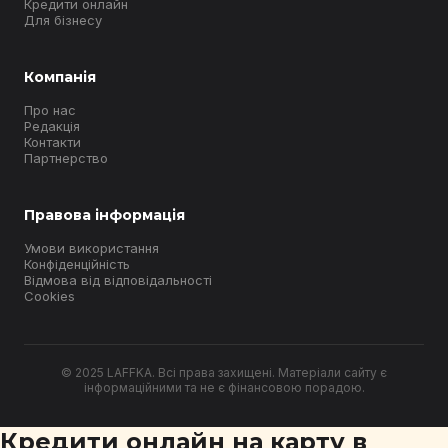
Кредити онлайн
Для бізнесу
Компанія
Про нас
Редакція
Контакти
Партнерство
Правова інформація
Умови використання
Конфіденційність
Відмова від відповідальності
Cookies
© 2025 LAFFKA. Всі права захищені. Матеріали сайту є
інформаційними та не є фінансовою порадою.
Кредити онлайн на карту в