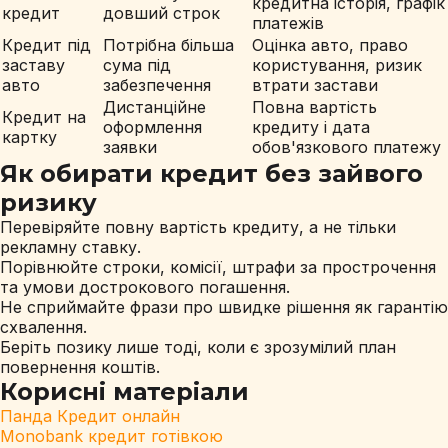
кредитна історія, графік
кредит
довший строк
платежів
Кредит під
Потрібна більша
Оцінка авто, право
заставу
сума під
користування, ризик
авто
забезпечення
втрати застави
Дистанційне
Повна вартість
Кредит на
оформлення
кредиту і дата
картку
заявки
обов'язкового платежу
Як обирати кредит без зайвого
ризику
Перевіряйте повну вартість кредиту, а не тільки
рекламну ставку.
Порівнюйте строки, комісії, штрафи за прострочення
та умови дострокового погашення.
Не сприймайте фрази про швидке рішення як гарантію
схвалення.
Беріть позику лише тоді, коли є зрозумілий план
повернення коштів.
Корисні матеріали
Панда Кредит онлайн
Monobank кредит готівкою