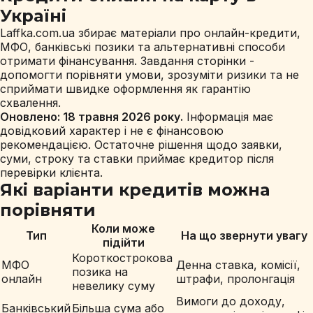
Україні
Laffka.com.ua збирає матеріали про онлайн-кредити,
МФО, банківські позики та альтернативні способи
отримати фінансування. Завдання сторінки -
допомогти порівняти умови, зрозуміти ризики та не
сприймати швидке оформлення як гарантію
схвалення.
Оновлено: 18 травня 2026 року.
Інформація має
довідковий характер і не є фінансовою
рекомендацією. Остаточне рішення щодо заявки,
суми, строку та ставки приймає кредитор після
перевірки клієнта.
Які варіанти кредитів можна
порівняти
Коли може
Тип
На що звернути увагу
підійти
Короткострокова
МФО
Денна ставка, комісії,
позика на
онлайн
штрафи, пролонгація
невелику суму
Вимоги до доходу,
Банківський
Більша сума або