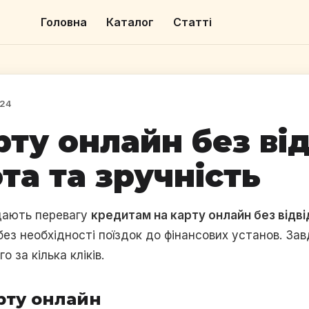
Головна
Каталог
Статті
024
рту онлайн без ві
та та зручність
адають перевагу
кредитам на карту онлайн без відв
без необхідності поїздок до фінансових установ. За
за кілька кліків.
рту онлайн