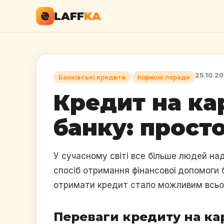
₴
LAFF
KA
·
25.10.2
Банківські кредити
Корисні поради
Кредит на ка
банку: просто
У сучасному світі все більше людей н
спосіб отримання фінансової допомоги 
отримати кредит стало можливим всього 
Переваги кредиту на ка