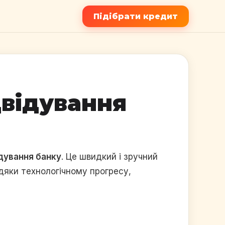
Підібрати кредит
двідування
ідування банку
. Це швидкий і зручний
вдяки технологічному прогресу,