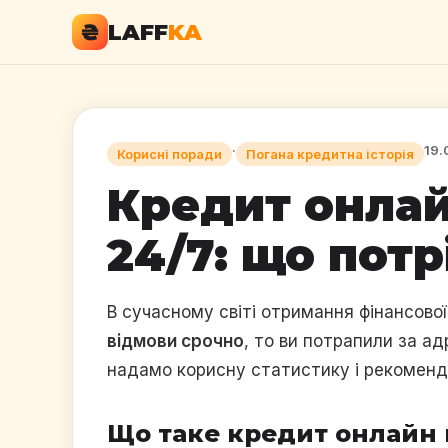
₴
LAFF
KA
·
19.
Корисні поради
Погана кредитна історія
Кредит онлай
24/7: що потр
В сучасному світі отримання фінансово
відмови срочно
, то ви потрапили за а
надамо корисну статистику і рекоменда
Що таке кредит онлайн 