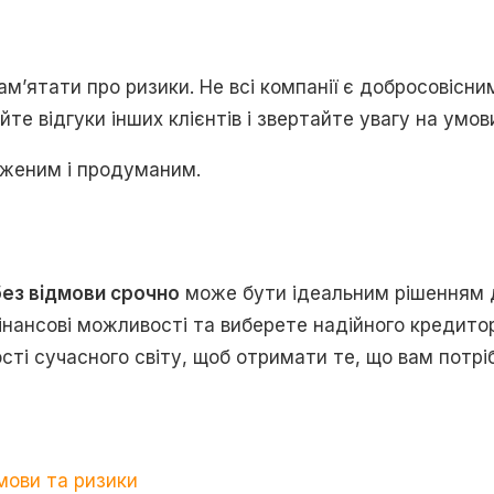
ам’ятати про ризики. Не всі компанії є добросовісн
тайте відгуки інших клієнтів і звертайте увагу на умо
аженим і продуманим.
без відмови срочно
може бути ідеальним рішенням д
 фінансові можливості та виберете надійного кредит
і сучасного світу, щоб отримати те, що вам потрібн
мови та ризики