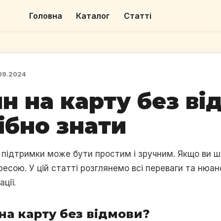
Головна
Каталог
Статті
09.2024
н на карту без ві
ібно знати
ї підтримки може бути простим і зручним. Якщо ви 
дресою. У цій статті розглянемо всі переваги та нюа
ції.
на карту без відмови?