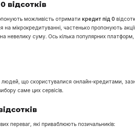
0 відсотків
ропонують можливість отримати
кредит під 0
відсотк
я на мікрокредитуванні, частенько пропонують акції 
 на невелику суму. Ось кілька популярних платформ,
 людей, що скористувалися онлайн-кредитами, зазна
ибору саме цих сервісів.
відсотків
євих переваг, які приваблюють позичальників: