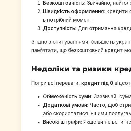
Безкоштовність
: Звичайно, найгол
Швидкість оформлення
: Кредити
в потрібний момент.
Доступність
: Для отримання креди
Згідно з опитуваннями, більшість укра
пам’ятати, що безкоштовний кредит мож
Недоліки та ризики кред
Попри всі переваги,
кредит під 0
відсот
Обмеженість суми
: Зазвичай, сум
Додаткові умови
: Часто, щоб отр
або скористатися іншими послугам
Високі штрафи
: Якщо ви не встигн