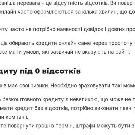
овніша перевага – це відсутність відсотків. Ви повер
 онлайн часто оформлюються за кілька хвилин, що д
ту часто не потрібно наявності довідок і довгих пр
їнців обирають кредити онлайн саме через простоту
е мати умови, які зазвичай не вказують на сайті.
иту під 0 відсотків
ків має свої ризики. Необхідно враховувати такі мом
а безкоштовного кредиту є невеликою, що може не п
имати кредит без відсотків, потрібно виконати певн
и компанії.
ете повернути гроші в термін, штрафи можуть бути 