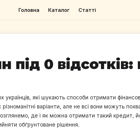
Головна
Каталог
Статті
 під 0 відсотків:
ьох українців, які шукають способи отримати фінанс
різноманітні варіанти, але не всі вони можуть пох
и розглянемо, де і як можна отримати такий кредит, й
ийняти обґрунтоване рішення.