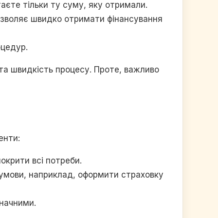
таєте тільки ту суму, яку отримали.
озволяє швидко отримати фінансування
оцедур.
 та швидкість процесу. Проте, важливо
енти:
окрити всі потреби.
і умови, наприклад, оформити страховку
значними.