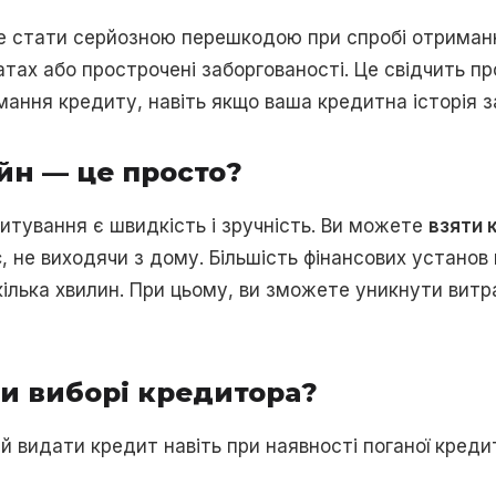
оже стати серйозною перешкодою при спробі отриман
тах або прострочені заборгованості. Це свідчить пр
мання кредиту, навіть якщо ваша кредитна історія 
йн — це просто?
итування є швидкість і зручність. Ви можете
взяти 
с
, не виходячи з дому. Більшість фінансових устано
кілька хвилин. При цьому, ви зможете уникнути витр
ри виборі кредитора?
й видати кредит навіть при наявності поганої кредитн