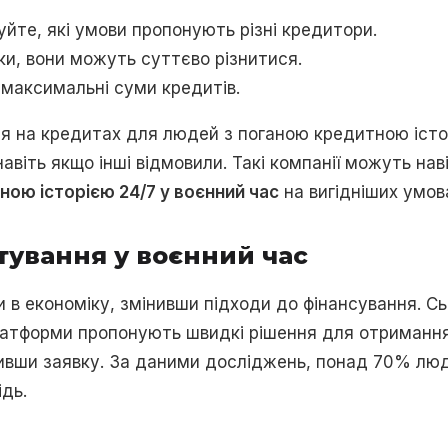
уйте, які умови пропонують різні кредитори.
тки, вони можуть суттєво різнитися.
і максимальні суми кредитів.
ся на кредитах для людей з поганою кредитною істо
 навіть якщо інші відмовили. Такі компанії можуть н
ою історією 24/7 у воєнний час
на вигідніших умова
ування у воєнний час
иви в економіку, змінивши підходи до фінансування. 
атформи пропонують швидкі рішення для отримання 
ивши заявку. За даними досліджень, понад 70% люде
дь.