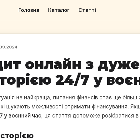
Головна
Каталог
Статті
09.2024
дит онлайн з дуж
торією 24/7 у воє
туація не найкраща, питання фінансів стає ще більш
які шукають можливості отримати фінансування. Як
 у воєнний час
, ця стаття допоможе розібратися в 
сторією