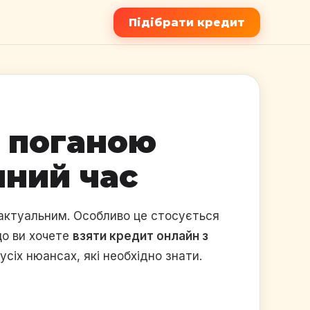
Підібрати кредит
е поганою
нний час
 актуальним. Особливо це стосується
що ви хочете
взяти кредит онлайн з
усіх нюансах, які необхідно знати.